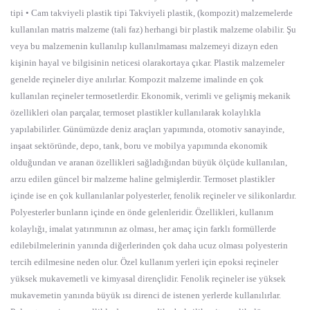
tipi • Cam takviyeli plastik tipi Takviyeli plastik, (kompozit) malzemelerde
kullanılan matris malzeme (tali faz) herhangi bir plastik malzeme olabilir. Şu
veya bu malzemenin kullanılıp kullanılmaması malzemeyi dizayn eden
kişinin hayal ve bilgisinin neticesi olarakortaya çıkar. Plastik malzemeler
genelde reçineler diye anılırlar. Kompozit malzeme imalinde en çok
kullanılan reçineler termosetlerdir. Ekonomik, verimli ve gelişmiş mekanik
özellikleri olan parçalar, termoset plastikler kullanılarak kolaylıkla
yapılabilirler. Günümüzde deniz araçları yapımında, otomotiv sanayinde,
inşaat sektöründe, depo, tank, boru ve mobilya yapımında ekonomik
olduğundan ve aranan özellikleri sağladığından büyük ölçüde kullanılan,
arzu edilen güncel bir malzeme haline gelmişlerdir. Termoset plastikler
içinde ise en çok kullanılanlar polyesterler, fenolik reçineler ve silikonlardır.
Polyesterler bunların içinde en önde gelenleridir. Özellikleri, kullanım
kolaylığı, imalat yatırımının az olması, her amaç için farklı formüllerde
edilebilmelerinin yanında diğerlerinden çok daha ucuz olması polyesterin
tercih edilmesine neden olur. Özel kullanım yerleri için epoksi reçineler
yüksek mukavemetli ve kimyasal dirençlidir. Fenolik reçineler ise yüksek
mukavemetin yanında büyük ısı direnci de istenen yerlerde kullanılırlar.