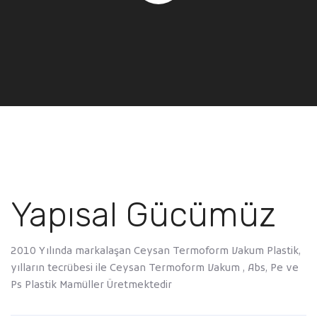
Yapısal Gücümüz
2010 Yılında markalaşan Ceysan Termoform Vakum Plastik,
yılların tecrübesi ile Ceysan Termoform Vakum , Abs, Pe ve
Ps Plastik Mamüller Üretmektedir