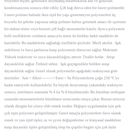
Polyester reçine, genellikle doymamış dikarboksilik asit ve glikolün
kondensasyonu sonucu elde edilir. Çift bağ ihtiva eden bir lineer polimerdir.
Lineer polimer halinde iken rijid bir yapı göstermeyen polyesterleri üç
boyutlu bir şebeke yapısına sahip polimer haline getirmek amacı ile içerisine
bir miktar stiren veya benzeri çift bağlı monomerler katılır. Ayrıca polyestere
belli özelliklerin verilmesi amacıyla stiren ile birlikte farklı maddeler de
katılabilir. Bu maddelerin sağladığı özellikler şöyledir: Metil akrilat : Işık
stabilitesi ve hava şartlarına karşı polyesterin direncini sağlar. Maleimit:
Yüksek reaktivite ve ısıya dayanıklılığını arttırır. Triallit fosfat : Ateşe
dayanıklılık sağlar. Trifenil stibin : Işık geçirgenlikle birlikte ateşe
dayanıklılık sağlar. Genel olarak polyesterler aşağıdaki reaksiyona göre
üretilirler : Asit + Alkol----------> Ester + Su Polyesterlerin çoğu 250 °C'ye
kadar emniyetle kullanılabilir. En büyük dezavantajı yukarıdaki reaksiyon
sonucu, üretilmesi sırasında % 4 ila % 8 büzülmesidir. Bu büzülme sertleşme
sırasında monometrelerin büzülmesi sonucunda ortaya çıkar. Bunun neticesi
olarak düzgün bir yüzey elde etmek zordur. Değişen uygulamalar için pek
çok tipte polyester geliştirilmiştir. Genel amaçla polyesterlere ilave olarak
esnek ve yarı rijid tipler, ısı ve çevre değişimlerine ve kimyasal maddelere
karşı dayanıklı tipler geliştirilmiş olup bu çeşitler bugün için çok fazla