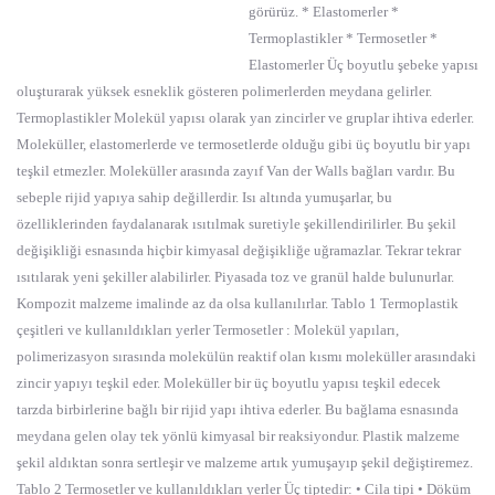
görürüz. * Elastomerler *
Termoplastikler * Termosetler *
Elastomerler Üç boyutlu şebeke yapısı
oluşturarak yüksek esneklik gösteren polimerlerden meydana gelirler.
Termoplastikler Molekül yapısı olarak yan zincirler ve gruplar ihtiva ederler.
Moleküller, elastomerlerde ve termosetlerde olduğu gibi üç boyutlu bir yapı
teşkil etmezler. Moleküller arasında zayıf Van der Walls bağları vardır. Bu
sebeple rijid yapıya sahip değillerdir. Isı altında yumuşarlar, bu
özelliklerinden faydalanarak ısıtılmak suretiyle şekillendirilirler. Bu şekil
değişikliği esnasında hiçbir kimyasal değişikliğe uğramazlar. Tekrar tekrar
ısıtılarak yeni şekiller alabilirler. Piyasada toz ve granül halde bulunurlar.
Kompozit malzeme imalinde az da olsa kullanılırlar. Tablo 1 Termoplastik
çeşitleri ve kullanıldıkları yerler Termosetler : Molekül yapıları,
polimerizasyon sırasında molekülün reaktif olan kısmı moleküller arasındaki
zincir yapıyı teşkil eder. Moleküller bir üç boyutlu yapısı teşkil edecek
tarzda birbirlerine bağlı bir rijid yapı ihtiva ederler. Bu bağlama esnasında
meydana gelen olay tek yönlü kimyasal bir reaksiyondur. Plastik malzeme
şekil aldıktan sonra sertleşir ve malzeme artık yumuşayıp şekil değiştiremez.
Tablo 2 Termosetler ve kullanıldıkları yerler Üç tiptedir: • Cila tipi • Döküm