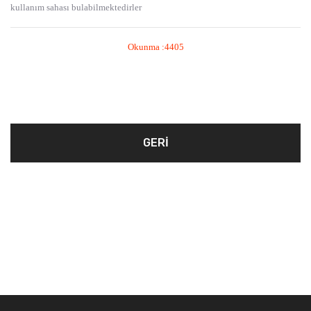
kullanım sahası bulabilmektedirler
Okunma :4405
GERI