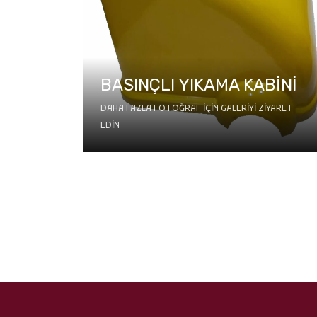
ERİ
BASINÇLI YIKAMA KABİNİ
IYARET
DAHA FAZLA FOTOĞRAF IÇIN GALERIYI ZIYARET
EDIN