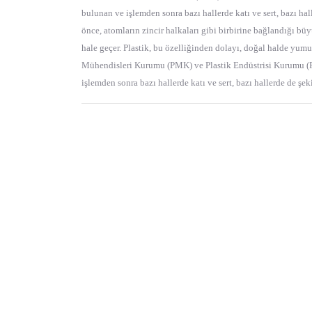
bulunan ve işlemden sonra bazı hallerde katı ve sert, bazı hall
önce, atomların zincir halkaları gibi birbirine bağlandığı b
hale geçer. Plastik, bu özelliğinden dolayı, doğal halde yum
Mühendisleri Kurumu (PMK) ve Plastik Endüstrisi Kurumu (PEK
işlemden sonra bazı hallerde katı ve sert, bazı hallerde de şek