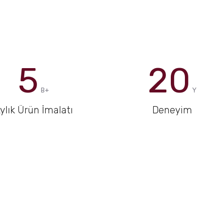
5
20
B+
Y
ylık Ürün İmalatı
Deneyim