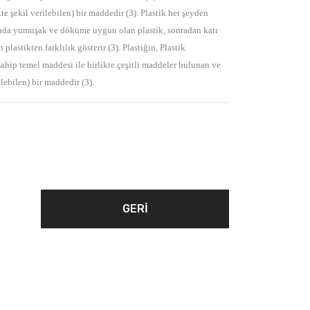
te şekil verilebilen) bir maddedir (3). Plastik her şeyden
asında yumuşak ve döküme uygun olan plastik, sonradan katı
tikten farklılık gösterir (3). Plastiğin, Plastik
hip temel maddesi ile birlikte çeşitli maddeler bulunan ve
ilebilen) bir maddedir (3).
GERI