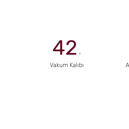
42
+
Vakum Kalıbı
A