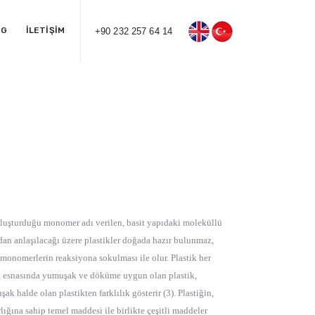
OG
İLETİŞİM
+90 232 257 64 14
 oluşturduğu monomer adı verilen, basit yapıdaki moleküllü
mdan anlaşılacağı üzere plastikler doğada hazır bulunmaz,
k monomerlerin reaksiyona sokulması ile olur. Plastik her
lat esnasında yumuşak ve döküme uygun olan plastik,
halde olan plastikten farklılık gösterir (3). Plastiğin,
ğına sahip temel maddesi ile birlikte çeşitli maddeler