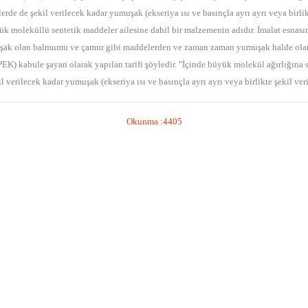
erde de şekil verilecek kadar yumuşak (ekseriya ısı ve basınçla ayrı ayrı veya birlik
üyük moleküllü sentetik maddeler ailesine dahil bir malzemenin adıdır. İmalat esn
uşak olan balmumu ve çamur gibi maddelerden ve zaman zaman yumuşak halde olan plas
) kabule şayan olarak yapılan tarifi şöyledir. "İçinde büyük molekül ağırlığına sa
il verilecek kadar yumuşak (ekseriya ısı ve basınçla ayrı ayrı veya birlikte şekil ver
Okunma :4405