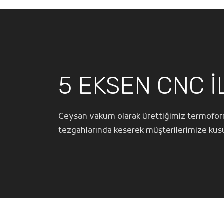
5 EKSEN CNC İ
Ceysan vakum olarak ürettiğimiz termoform
tezgahlarında keserek müşterilerimize kusu