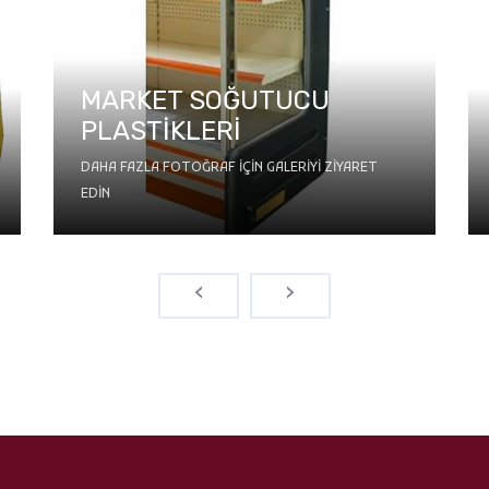
MARKET SOĞUTUCU
PLASTİKLERİ
DAHA FAZLA FOTOĞRAF IÇIN GALERIYI ZIYARET
EDIN
‹
›