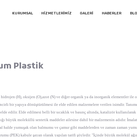
KURUMSAL
HİZMETLERİMİZ
GALERİ
HABERLER
BL
um Plastik
hidrojen (H), oksijen (O),azot (N) ve diğer organik ya da inorganik elementler ile
ncirli bir yapıya dönüştürülmesi ile elde edilen malzemelere verilen isimdir. Tanı
de edilir. Elde edilmesi belli bir sıcaklık ve basınç altında, katalizör kullanılara
ndığı büyük moleküllü sentetik maddeler ailesine dahil bir malzemenin adıdır. İma
oğal halde yumuşak olan balmumu ve çamur gibi maddelerden ve zaman zaman yumuşak 
mu (PEK) kabule şayan olarak yapılan tarifi şöyledir. "İçinde büyük molekül ağırlı