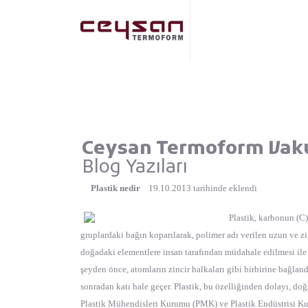
Ceysan Termoform Vak
Blog Yazıları
Plastik nedir
19.10.2013
tarihinde eklendi
Plastik, karbonun (C) 
gruplardaki bağın koparılarak, polimer adı verilen uzun ve zi
doğadaki elementlere insan tarafından müdahale edilmesi ile el
şeyden önce, atomların zincir halkaları gibi birbirine bağla
sonradan katı hale geçer. Plastik, bu özelliğinden dolayı, d
Plastik Mühendisleri Kurumu (PMK) ve Plastik Endüstrisi Kuru