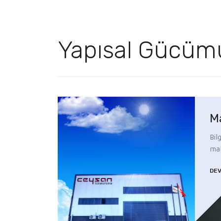
Yapısal Gücüm
M
Bil
mak
DE