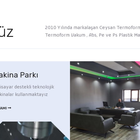
üz
2010 Yılında markalaşan Ceysan Termoform V
Termoform Vakum , Abs, Pe ve Ps Plastik M
akina Parkı
gisayar destekli teknolojik
inalar kullanmaktayız
VAMI