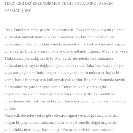
TERZİ GİBİ DEĞERLENDİRMEK VE İHTİYACA GÖRE TASARIM
YAPMAK ŞART
Ufuk Yünel sözlerine şu şekilde devam etti. ‘‘Bu kadar çok ve geniş alanda
kullanılan mıknatısların şekil ve tasarımları da, kullanım alanlarının
gereksinimine kullandıkları yerdeki geometrik, fiziksel ve kimyasal yapıya
göre değişir. Burada kısaca mıknatıs olarak adlandırdığımız `Magnetik` veya
Türkçemize yerleştiği şekliyle `Manyetik` devrelerin tasarımlarında
kullanılan çok sayıda değişken (parametre) vardır. Daha önce başka bir yer
veya amaç için üretilmiş manyetik devreye sahip bir mıknatısı, başka bir
yerde, başka bir amaç için kullanmak çok zordur. Böyle bir durumda büyük
bir tesadüfe ve şansa ihtiyaç vardır. Çünkü bu konuyu terzi gibi
değerlendirmek ve ihtiyaca göre tasarım yapmak şarttır. İş tesadüflere
bırakılmamalıdır. Yatırım bir kez yapılması her zaman için en karlı ve doğru
yoldur.
Manyetik devreler yerine göre elektromagnet veya doğal magnetlerden
oluşan bir yapıda tasarımlanmaktadır. Son 20 senedir, doğal magnetler
yoğunlukla üretilmeye başlanmıştır. Bu malzemeler ile tasarımlanan