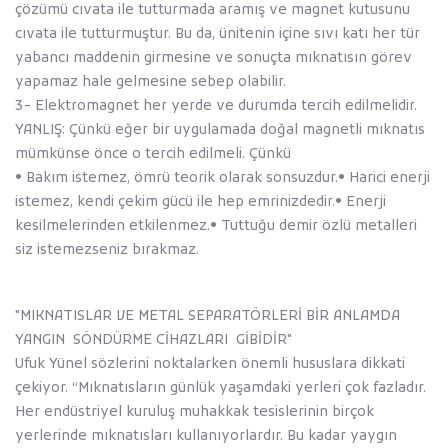
çözümü cıvata ile tutturmada aramış ve magnet kutusunu
cıvata ile tutturmuştur. Bu da, ünitenin içine sıvı katı her tür
yabancı maddenin girmesine ve sonuçta mıknatısın görev
yapamaz hale gelmesine sebep olabilir.
3- Elektromagnet her yerde ve durumda tercih edilmelidir.
YANLIŞ: Çünkü eğer bir uygulamada doğal magnetli mıknatıs
mümkünse önce o tercih edilmeli. Çünkü
• Bakım istemez, ömrü teorik olarak sonsuzdur.• Harici enerji
istemez, kendi çekim gücü ile hep emrinizdedir.• Enerji
kesilmelerinden etkilenmez.• Tuttuğu demir özlü metalleri
siz istemezseniz bırakmaz.
"MIKNATISLAR VE METAL SEPARATÖRLERİ BİR ANLAMDA
YANGIN SÖNDÜRME CİHAZLARI GİBİDİR"
Ufuk Yünel sözlerini noktalarken önemli hususlara dikkati
çekiyor. ‘‘Mıknatısların günlük yaşamdaki yerleri çok fazladır.
Her endüstriyel kuruluş muhakkak tesislerinin birçok
yerlerinde mıknatısları kullanıyorlardır. Bu kadar yaygın