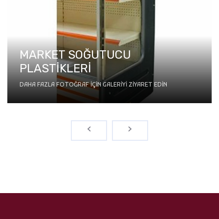
OYUN MAKİNESİ KABİNİ
DAHA FAZLA FOTOĞRAF IÇIN GALERIYI ZIYARET EDIN
‹
›