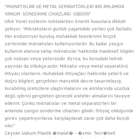
"MIKNATISLAR VE METAL SEPARATÖRLERİ BİR ANLAMDA
YANGIN SÖNDÜRME CİHAZLARI GİBİDİR"
Ufuk Yünel sözlerini noktalarken önemli hususlara dikkati
çekiyor. ‘‘Mıknatısların günlük yaşamdaki yerleri çok fazladır.
Her endüstriyel kuruluş muhakkak tesislerinin birçok
yerlerinde mıknatısları kullanıyorlardır. Bu kadar yaygın
kullanım alanına sahip mıknatıslar hakkında maalesef, bilgiler
çok noksan veya yetersizdir. Ayrıca, bu konudaki teknik
yayınlar da oldukça azdır. Mıknatıs veya metal separatörü
ihtiyacı olanların, muhakkak ihtiyaçları hakkında yeterli ve
doğru bilgileri, gerçekten manyetik devre tasarımlayıp,
kurabilmiş üreticilere ulaştırmalarını ve alımlarında ucuzluk
değil, işlerini gerçekten görecek üniteler almalarını tavsiye
ederim. Çünkü mıknatıslar ve metal separatörleri bir
anlamda yangın söndürme cihazları gibidir. İhtiyaç olduğunda
görev yapamıyorlarsa, karşılaşılacak zarar çok daha büyük
olur.’’
Ceysan Vakum Plastik �malat� - �zmir. Tecr�beli