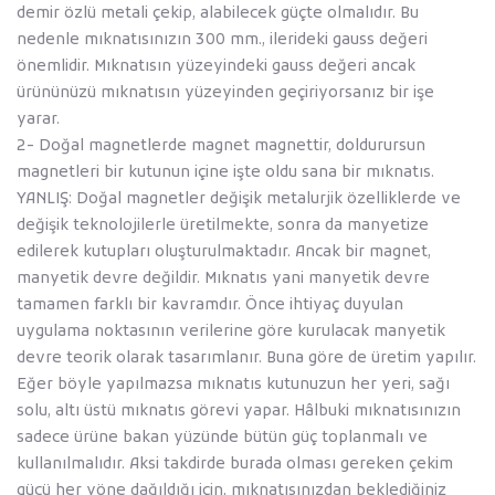
demir özlü metali çekip, alabilecek güçte olmalıdır. Bu
nedenle mıknatısınızın 300 mm., ilerideki gauss değeri
önemlidir. Mıknatısın yüzeyindeki gauss değeri ancak
ürününüzü mıknatısın yüzeyinden geçiriyorsanız bir işe
yarar.
2- Doğal magnetlerde magnet magnettir, doldurursun
magnetleri bir kutunun içine işte oldu sana bir mıknatıs.
YANLIŞ: Doğal magnetler değişik metalurjik özelliklerde ve
değişik teknolojilerle üretilmekte, sonra da manyetize
edilerek kutupları oluşturulmaktadır. Ancak bir magnet,
manyetik devre değildir. Mıknatıs yani manyetik devre
tamamen farklı bir kavramdır. Önce ihtiyaç duyulan
uygulama noktasının verilerine göre kurulacak manyetik
devre teorik olarak tasarımlanır. Buna göre de üretim yapılır.
Eğer böyle yapılmazsa mıknatıs kutunuzun her yeri, sağı
solu, altı üstü mıknatıs görevi yapar. Hâlbuki mıknatısınızın
sadece ürüne bakan yüzünde bütün güç toplanmalı ve
kullanılmalıdır. Aksi takdirde burada olması gereken çekim
gücü her yöne dağıldığı için, mıknatısınızdan beklediğiniz