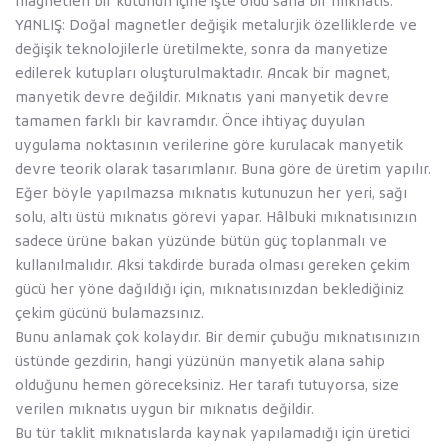
magnetleri bir kutunun içine işte oldu sana bir mıknatıs.
YANLIŞ: Doğal magnetler değişik metalurjik özelliklerde ve
değişik teknolojilerle üretilmekte, sonra da manyetize
edilerek kutupları oluşturulmaktadır. Ancak bir magnet,
manyetik devre değildir. Mıknatıs yani manyetik devre
tamamen farklı bir kavramdır. Önce ihtiyaç duyulan
uygulama noktasının verilerine göre kurulacak manyetik
devre teorik olarak tasarımlanır. Buna göre de üretim yapılır.
Eğer böyle yapılmazsa mıknatıs kutunuzun her yeri, sağı
solu, altı üstü mıknatıs görevi yapar. Hâlbuki mıknatısınızın
sadece ürüne bakan yüzünde bütün güç toplanmalı ve
kullanılmalıdır. Aksi takdirde burada olması gereken çekim
gücü her yöne dağıldığı için, mıknatısınızdan beklediğiniz
çekim gücünü bulamazsınız.
Bunu anlamak çok kolaydır. Bir demir çubuğu mıknatısınızın
üstünde gezdirin, hangi yüzünün manyetik alana sahip
olduğunu hemen göreceksiniz. Her tarafı tutuyorsa, size
verilen mıknatıs uygun bir mıknatıs değildir.
Bu tür taklit mıknatıslarda kaynak yapılamadığı için üretici