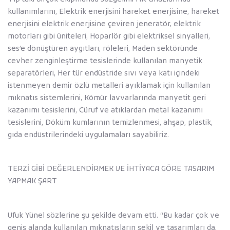
kullanımlarını, Elektrik enerjisini hareket enerjisine, hareket
enerjisini elektrik enerjisine çeviren jeneratör, elektrik
motorları gibi üniteleri, Hoparlör gibi elektriksel sinyalleri,
ses’e dönüştüren aygıtları, röleleri, Maden sektöründe
cevher zenginleştirme tesislerinde kullanılan manyetik
separatörleri, Her tür endüstride sıvı veya katı içindeki
istenmeyen demir özlü metalleri ayıklamak için kullanılan
mıknatıs sistemlerini, Kömür lavvarlarında manyetit geri
kazanımı tesislerini, Cüruf ve atıklardan metal kazanımı
tesislerini, Döküm kumlarının temizlenmesi, ahşap, plastik,
gıda endüstrilerindeki uygulamaları sayabiliriz.
TERZİ GİBİ DEĞERLENDİRMEK VE İHTİYACA GÖRE TASARIM
YAPMAK ŞART
Ufuk Yünel sözlerine şu şekilde devam etti. ‘‘Bu kadar çok ve
geniş alanda kullanılan mıknatısların şekil ve tasarımları da,