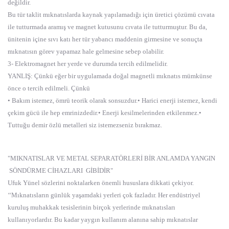
değildir.
Bu tür taklit mıknatıslarda kaynak yapılamadığı için üretici çözümü cıvata
ile tutturmada aramış ve magnet kutusunu cıvata ile tutturmuştur. Bu da,
ünitenin içine sıvı katı her tür yabancı maddenin girmesine ve sonuçta
mıknatısın görev yapamaz hale gelmesine sebep olabilir.
3- Elektromagnet her yerde ve durumda tercih edilmelidir.
YANLIŞ: Çünkü eğer bir uygulamada doğal magnetli mıknatıs mümkünse
önce o tercih edilmeli. Çünkü
• Bakım istemez, ömrü teorik olarak sonsuzdur.• Harici enerji istemez, kendi
çekim gücü ile hep emrinizdedir.• Enerji kesilmelerinden etkilenmez.•
Tuttuğu demir özlü metalleri siz istemezseniz bırakmaz.
"MIKNATISLAR VE METAL SEPARATÖRLERİ BİR ANLAMDA YANGIN
SÖNDÜRME CİHAZLARI GİBİDİR"
Ufuk Yünel sözlerini noktalarken önemli hususlara dikkati çekiyor.
‘‘Mıknatısların günlük yaşamdaki yerleri çok fazladır. Her endüstriyel
kuruluş muhakkak tesislerinin birçok yerlerinde mıknatısları
kullanıyorlardır. Bu kadar yaygın kullanım alanına sahip mıknatıslar