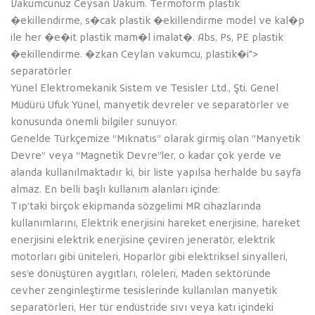
Vakumcunuz Ceysan Vakum. Termoform plastik
�ekillendirme, s�cak plastik �ekillendirme model ve kal�p
ile her �e�it plastik mam�l imalat�. Abs, Ps, PE plastik
�ekillendirme. �zkan Ceylan vakumcu, plastik�i">
separatörler
Yünel Elektromekanik Sistem ve Tesisler Ltd., Şti. Genel
Müdürü Ufuk Yünel, manyetik devreler ve separatörler ve
konusunda önemli bilgiler sunuyor.
Genelde Türkçemize “Mıknatıs” olarak girmiş olan “Manyetik
Devre” veya “Magnetik Devre”ler, o kadar çok yerde ve
alanda kullanılmaktadır ki, bir liste yapılsa herhalde bu sayfa
almaz. En belli başlı kullanım alanları içinde:
Tıp’taki birçok ekipmanda sözgelimi MR cihazlarında
kullanımlarını, Elektrik enerjisini hareket enerjisine, hareket
enerjisini elektrik enerjisine çeviren jeneratör, elektrik
motorları gibi üniteleri, Hoparlör gibi elektriksel sinyalleri,
ses’e dönüştüren aygıtları, röleleri, Maden sektöründe
cevher zenginleştirme tesislerinde kullanılan manyetik
separatörleri, Her tür endüstride sıvı veya katı içindeki