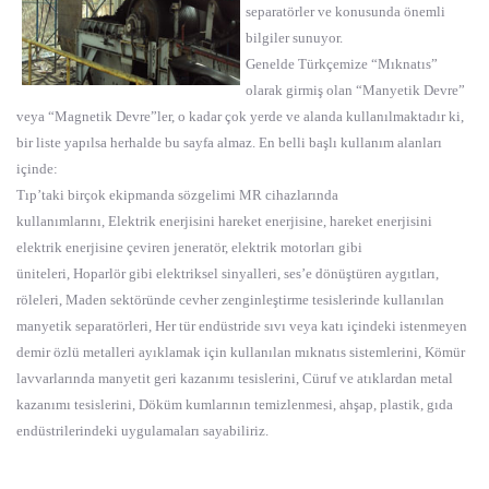
separatörler ve konusunda önemli
bilgiler sunuyor.
Genelde Türkçemize “Mıknatıs”
olarak girmiş olan “Manyetik Devre”
veya “Magnetik Devre”ler, o kadar çok yerde ve alanda kullanılmaktadır ki,
bir liste yapılsa herhalde bu sayfa almaz. En belli başlı kullanım alanları
içinde:
Tıp’taki birçok ekipmanda sözgelimi MR cihazlarında
kullanımlarını, Elektrik enerjisini hareket enerjisine, hareket enerjisini
elektrik enerjisine çeviren jeneratör, elektrik motorları gibi
üniteleri, Hoparlör gibi elektriksel sinyalleri, ses’e dönüştüren aygıtları,
röleleri, Maden sektöründe cevher zenginleştirme tesislerinde kullanılan
manyetik separatörleri, Her tür endüstride sıvı veya katı içindeki istenmeyen
demir özlü metalleri ayıklamak için kullanılan mıknatıs sistemlerini, Kömür
lavvarlarında manyetit geri kazanımı tesislerini, Cüruf ve atıklardan metal
kazanımı tesislerini, Döküm kumlarının temizlenmesi, ahşap, plastik, gıda
endüstrilerindeki uygulamaları sayabiliriz.