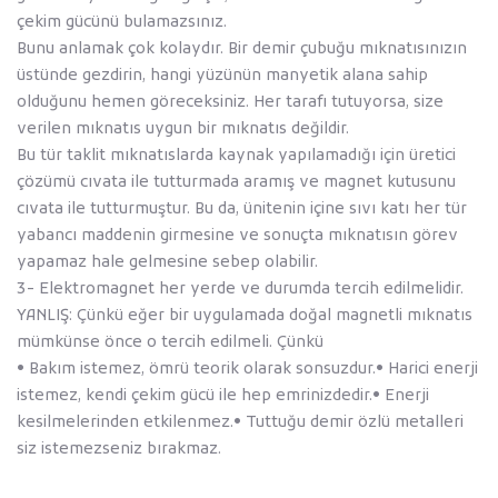
çekim gücünü bulamazsınız.
Bunu anlamak çok kolaydır. Bir demir çubuğu mıknatısınızın
üstünde gezdirin, hangi yüzünün manyetik alana sahip
olduğunu hemen göreceksiniz. Her tarafı tutuyorsa, size
verilen mıknatıs uygun bir mıknatıs değildir.
Bu tür taklit mıknatıslarda kaynak yapılamadığı için üretici
çözümü cıvata ile tutturmada aramış ve magnet kutusunu
cıvata ile tutturmuştur. Bu da, ünitenin içine sıvı katı her tür
yabancı maddenin girmesine ve sonuçta mıknatısın görev
yapamaz hale gelmesine sebep olabilir.
3- Elektromagnet her yerde ve durumda tercih edilmelidir.
YANLIŞ: Çünkü eğer bir uygulamada doğal magnetli mıknatıs
mümkünse önce o tercih edilmeli. Çünkü
• Bakım istemez, ömrü teorik olarak sonsuzdur.• Harici enerji
istemez, kendi çekim gücü ile hep emrinizdedir.• Enerji
kesilmelerinden etkilenmez.• Tuttuğu demir özlü metalleri
siz istemezseniz bırakmaz.