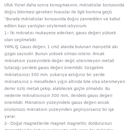
Ufuk Yünel daha sonra konuşmasının, mıknatıslar konusunda
doğru bilinmesi gereken hususlar ile ilgili kısmına geçti.
‘‘Burada mıknatıslar konusunda doğru zannedilen ve kabul
edilen bazı yanlışları söylemek istiyorum:
1- İki mıknatısı mukayese ederken, gauss değeri yüksek
olan seçilmelidir.
YANLIŞ: Gauss değeri, 1 cm2 alanda bulunan manyetik akı
çizgisi sayısıdır. Bunun yüksek olması istenir. Ancak
mıknatısın yüzeyindeki değer değil, istenmeyen metali
tutacağı yerdeki gauss değeri önemlidir. Sözgelimi
mıknatısınızı 300 mm. yukarıya astığınız bir yerde
mıknatısınız o mesafeden yığın altında bile olsa istenmeyen
demir özlü metali çekip, alabilecek güçte olmalıdır. Bu
nedenle mıknatısınızın 300 mm., ilerideki gauss değeri
önemlidir. Mıknatısın yüzeyindeki gauss değeri ancak
ürününüzü mıknatısın yüzeyinden geçiriyorsanız bir işe
yarar.
2- Doğal magnetlerde magnet magnettir, doldurursun