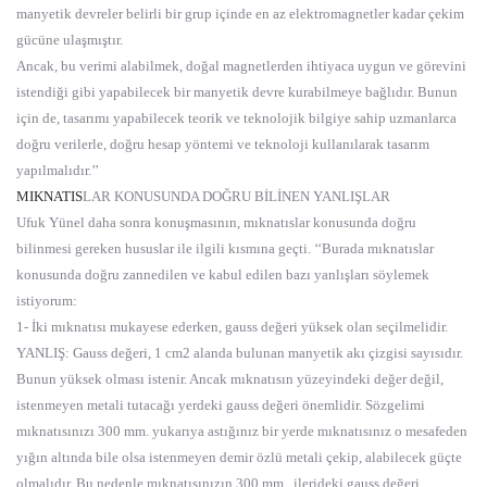
manyetik devreler belirli bir grup içinde en az elektromagnetler kadar çekim
gücüne ulaşmıştır.
Ancak, bu verimi alabilmek, doğal magnetlerden ihtiyaca uygun ve görevini
istendiği gibi yapabilecek bir manyetik devre kurabilmeye bağlıdır. Bunun
için de, tasarımı yapabilecek teorik ve teknolojik bilgiye sahip uzmanlarca
doğru verilerle, doğru hesap yöntemi ve teknoloji kullanılarak tasarım
yapılmalıdır.’’
MIKNATIS
LAR KONUSUNDA DOĞRU BİLİNEN YANLIŞLAR
Ufuk Yünel daha sonra konuşmasının, mıknatıslar konusunda doğru
bilinmesi gereken hususlar ile ilgili kısmına geçti. ‘‘Burada mıknatıslar
konusunda doğru zannedilen ve kabul edilen bazı yanlışları söylemek
istiyorum:
1- İki mıknatısı mukayese ederken, gauss değeri yüksek olan seçilmelidir.
YANLIŞ: Gauss değeri, 1 cm2 alanda bulunan manyetik akı çizgisi sayısıdır.
Bunun yüksek olması istenir. Ancak mıknatısın yüzeyindeki değer değil,
istenmeyen metali tutacağı yerdeki gauss değeri önemlidir. Sözgelimi
mıknatısınızı 300 mm. yukarıya astığınız bir yerde mıknatısınız o mesafeden
yığın altında bile olsa istenmeyen demir özlü metali çekip, alabilecek güçte
olmalıdır. Bu nedenle mıknatısınızın 300 mm., ilerideki gauss değeri