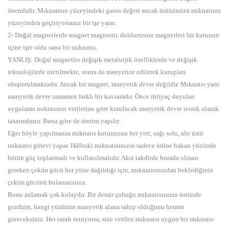
önemlidir. Mıknatısın yüzeyindeki gauss değeri ancak ürününüzü mıknatısın
yüzeyinden geçiriyorsanız bir işe yarar.
2- Doğal magnetlerde magnet magnettir, doldurursun magnetleri bir kutunun
içine işte oldu sana bir mıknatıs.
YANLIŞ: Doğal magnetler değişik metalurjik özelliklerde ve değişik
teknolojilerle üretilmekte, sonra da manyetize edilerek kutupları
oluşturulmaktadır. Ancak bir magnet, manyetik devre değildir. Mıknatıs yani
manyetik devre tamamen farklı bir kavramdır. Önce ihtiyaç duyulan
uygulama noktasının verilerine göre kurulacak manyetik devre teorik olarak
tasarımlanır. Buna göre de üretim yapılır.
Eğer böyle yapılmazsa mıknatıs kutunuzun her yeri, sağı solu, altı üstü
mıknatıs görevi yapar. Hâlbuki mıknatısınızın sadece ürüne bakan yüzünde
bütün güç toplanmalı ve kullanılmalıdır. Aksi takdirde burada olması
gereken çekim gücü her yöne dağıldığı için, mıknatısınızdan beklediğiniz
çekim gücünü bulamazsınız.
Bunu anlamak çok kolaydır. Bir demir çubuğu mıknatısınızın üstünde
gezdirin, hangi yüzünün manyetik alana sahip olduğunu hemen
göreceksiniz. Her tarafı tutuyorsa, size verilen mıknatıs uygun bir mıknatıs