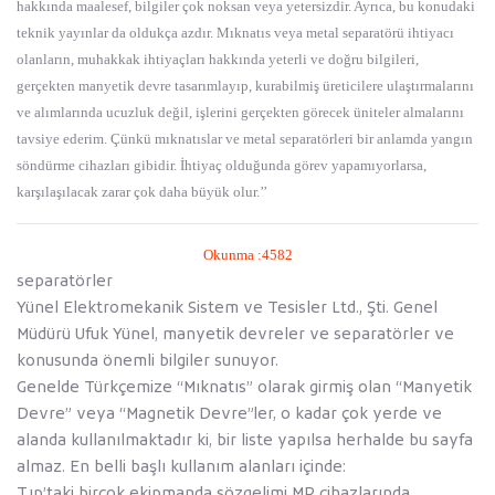
hakkında maalesef, bilgiler çok noksan veya yetersizdir. Ayrıca, bu konudaki
teknik yayınlar da oldukça azdır. Mıknatıs veya metal separatörü ihtiyacı
olanların, muhakkak ihtiyaçları hakkında yeterli ve doğru bilgileri,
gerçekten manyetik devre tasarımlayıp, kurabilmiş üreticilere ulaştırmalarını
ve alımlarında ucuzluk değil, işlerini gerçekten görecek üniteler almalarını
tavsiye ederim. Çünkü mıknatıslar ve metal separatörleri bir anlamda yangın
söndürme cihazları gibidir. İhtiyaç olduğunda görev yapamıyorlarsa,
karşılaşılacak zarar çok daha büyük olur.’’
Okunma :4582
separatörler
Yünel Elektromekanik Sistem ve Tesisler Ltd., Şti. Genel
Müdürü Ufuk Yünel, manyetik devreler ve separatörler ve
konusunda önemli bilgiler sunuyor.
Genelde Türkçemize “Mıknatıs” olarak girmiş olan “Manyetik
Devre” veya “Magnetik Devre”ler, o kadar çok yerde ve
alanda kullanılmaktadır ki, bir liste yapılsa herhalde bu sayfa
almaz. En belli başlı kullanım alanları içinde:
Tıp’taki birçok ekipmanda sözgelimi MR cihazlarında