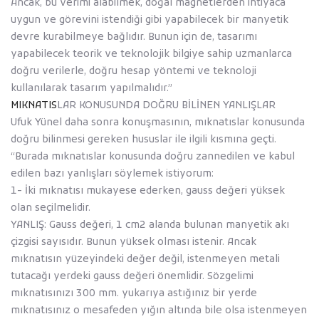
Ancak, bu verimi alabilmek, doğal magnetlerden ihtiyaca
uygun ve görevini istendiği gibi yapabilecek bir manyetik
devre kurabilmeye bağlıdır. Bunun için de, tasarımı
yapabilecek teorik ve teknolojik bilgiye sahip uzmanlarca
doğru verilerle, doğru hesap yöntemi ve teknoloji
kullanılarak tasarım yapılmalıdır.’’
MIKNATIS
LAR KONUSUNDA DOĞRU BİLİNEN YANLIŞLAR
Ufuk Yünel daha sonra konuşmasının, mıknatıslar konusunda
doğru bilinmesi gereken hususlar ile ilgili kısmına geçti.
‘‘Burada mıknatıslar konusunda doğru zannedilen ve kabul
edilen bazı yanlışları söylemek istiyorum:
1- İki mıknatısı mukayese ederken, gauss değeri yüksek
olan seçilmelidir.
YANLIŞ: Gauss değeri, 1 cm2 alanda bulunan manyetik akı
çizgisi sayısıdır. Bunun yüksek olması istenir. Ancak
mıknatısın yüzeyindeki değer değil, istenmeyen metali
tutacağı yerdeki gauss değeri önemlidir. Sözgelimi
mıknatısınızı 300 mm. yukarıya astığınız bir yerde
mıknatısınız o mesafeden yığın altında bile olsa istenmeyen