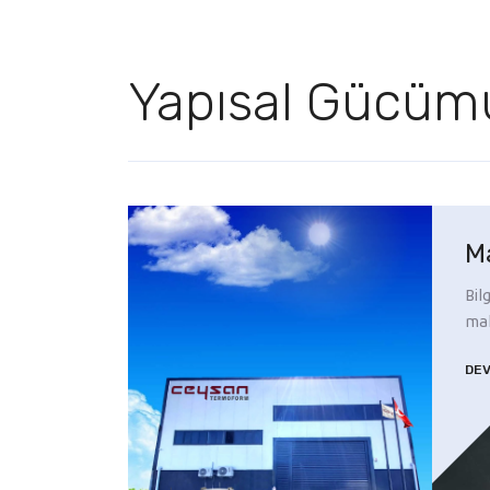
Yapısal Gücüm
M
Bil
mak
DE