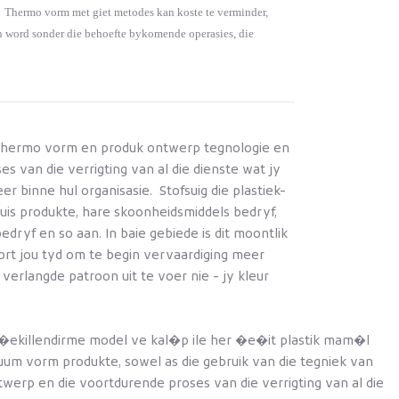
r. Thermo vorm met giet metodes kan koste te verminder,
n word sonder die behoefte bykomende operasies, die
n thermo vorm en produk ontwerp tegnologie en
 van die verrigting van al die dienste wat jy
r binne hul organisasie. Stofsuig die plastiek-
uis produkte, hare skoonheidsmiddels bedryf,
edryf en so aan. In baie gebiede is dit moontlik
rt jou tyd om te begin vervaardiging meer
rlangde patroon uit te voer nie - jy kleur
�ekillendirme model ve kal�p ile her �e�it plastik mam�l
um vorm produkte, sowel as die gebruik van die tegniek van
erp en die voortdurende proses van die verrigting van al die