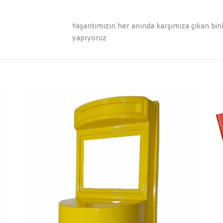
Yaşantımızın her anında karşımıza çıkan binl
yapıyoruz