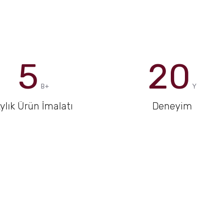
5
20
B+
Y
ylık Ürün İmalatı
Deneyim