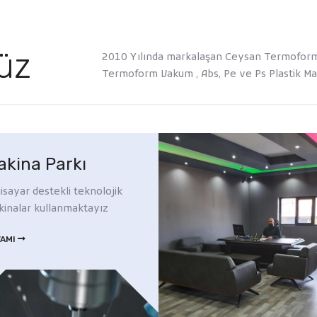
üz
2010 Yılında markalaşan Ceysan Termoform V
Termoform Vakum , Abs, Pe ve Ps Plastik M
akina Parkı
gisayar destekli teknolojik
inalar kullanmaktayız
VAMI