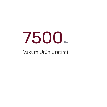
7500
B+
Vakum Ürün Üretimi