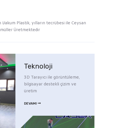
akum Plastik, yılların tecrübesi ile Ceysan
amüller Üretmektedir
Teknoloji
3D Tarayıcı ile görüntüleme,
bilgisayar destekli çizim ve
üretim
DEVAMI