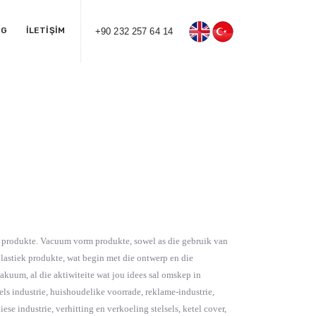
OG
İLETİŞİM
+90 232 257 64 14
k produkte. Vacuum vorm produkte, sowel as die gebruik van
astiek produkte, wat begin met die ontwerp en die
akuum, al die aktiwiteite wat jou idees sal omskep in
ls industrie, huishoudelike voorrade, reklame-industrie,
e industrie, verhitting en verkoeling stelsels, ketel cover,