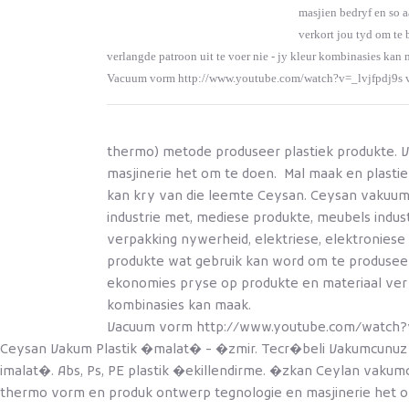
masjien bedryf en so 
verkort jou tyd om te
verlangde patroon uit te voer nie - jy kleur kombinasies kan
Vacuum vorm http://www.youtube.com/watch?v=_lvjfpdj9s vid
thermo) metode produseer plastiek produkte. 
masjinerie het om te doen. Mal maak en plastie
kan kry van die leemte Ceysan. Ceysan vakuum, a
industrie met, mediese produkte, meubels indus
verpakking nywerheid, elektriese, elektroniese i
produkte wat gebruik kan word om te produsee
ekonomies pryse op produkte en materiaal verv
kombinasies kan maak.
Vacuum vorm http://www.youtube.com/watch?v=_l
Ceysan Vakum Plastik �malat� - �zmir. Tecr�beli Vakumcunuz C
imalat�. Abs, Ps, PE plastik �ekillendirme. �zkan Ceylan vakumc
thermo vorm en produk ontwerp tegnologie en masjinerie het om 