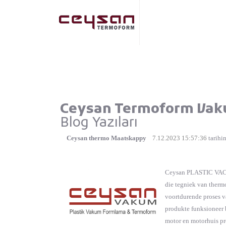
Ceysan Termoform Vak
Blog Yazıları
Ceysan thermo Maatskappy
7.12.2023 15:57:36
tarihi
Ceysan PLASTIC VACU
die tegniek van therm
voortdurende proses va
produkte funksioneer b
motor en motorhuis pro