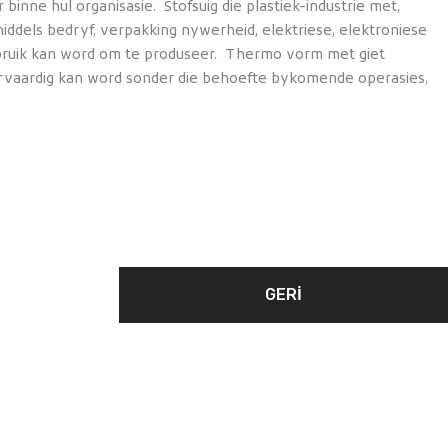
binne hul organisasie. Stofsuig die plastiek-industrie met,
iddels bedryf, verpakking nywerheid, elektriese, elektroniese
t gebruik kan word om te produseer. Thermo vorm met giet
ervaardig kan word sonder die behoefte bykomende operasies,
GERI