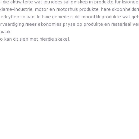
die aktiwiteite wat jou idees sal omskep in produkte funksioneer 
eklame-industrie, motor en motorhuis produkte, hare skoonheidsm
en bedryf en so aan. In baie gebiede is dit moontlik produkte wa
vervaardiging meer ekonomies pryse op produkte en materiaal v
 maak.
an dit sien met hierdie skakel.