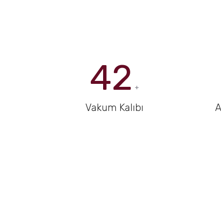
42
+
Vakum Kalıbı
A