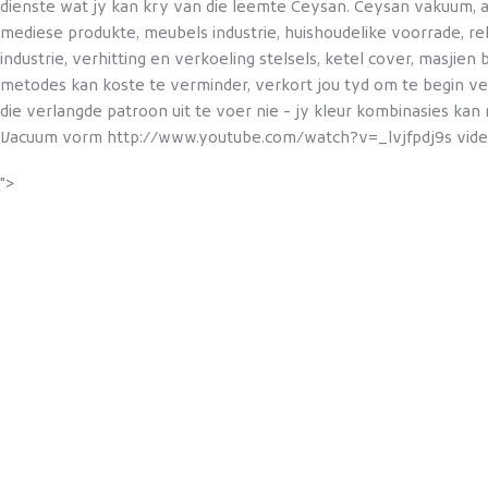
dienste wat jy kan kry van die leemte Ceysan. Ceysan vakuum, al 
mediese produkte, meubels industrie, huishoudelike voorrade, r
industrie, verhitting en verkoeling stelsels, ketel cover, masji
metodes kan koste te verminder, verkort jou tyd om te begin 
die verlangde patroon uit te voer nie - jy kleur kombinasies kan
Vacuum vorm http://www.youtube.com/watch?v=_lvjfpdj9s video k
">