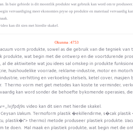
aan. In baie gebiede is dit moontlik produkte wat gebruik kan word om te produsee
 begin vervaardiging meer ekonomies pryse op produkte en materiaal vervaardig ka
 maak.
eo kan dit sien met hierdie skakel.
Okunma :4753
Vacuum vorm produkte, sowel as die gebruik van die tegniek va
k produkte, wat begin met die ontwerp en die voortdurende proses
l die aktiwiteite wat jou idees sal omskep in produkte funksionee
trie, huishoudelike voorrade, reklame-industrie, motor en motorh
ndustrie, verhitting en verkoeling stelsels, ketel cover, masjien b
r. Thermo vorm met giet metodes kan koste te verminder, verko
aardig kan word sonder die behoefte bykomende operasies, die ve
vjfpdj9s video kan dit sien met hierdie skakel.
eysan Vakum. Termoform plastik �ekillendirme, s�cak plastik 
u, plastik�i">
thermo) metode produseer plastiek produkte. Vacu
te doen. Mal maak en plastiek produkte, wat begin met die ontw