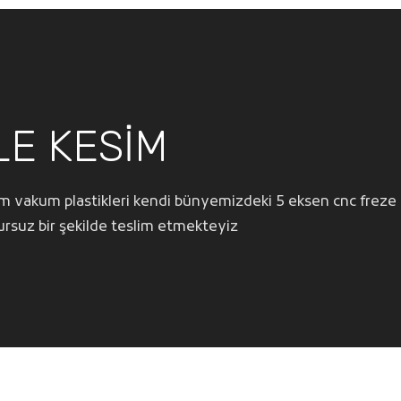
LE KESİM
 vakum plastikleri kendi bünyemizdeki 5 eksen cnc freze
rsuz bir şekilde teslim etmekteyiz