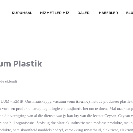
KURUMSAL
HİZMETLERİMİZ
GALERİ
HABERLER
BL
um Plastik
nde eklendi
UM - IZMIR. Ons maatskappy, vacuum vorm (
thermo
) metode produseer plastie
o vorm en produk ontwerp tegnologie en masjinerie het om te doen. Mal maak en pl
n die verrigting van al die dienste wat jy kan kry van die leemte Ceysan. Ceysan v
inne hul organisasie. Stofsuig die plastiek-industrie met, mediese produkte, meube
dukte, hare skoonheidsmiddels bedryf, verpakking nywerheid, elektriese, elektronies