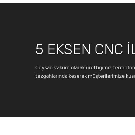
5 EKSEN CNC İ
Ceysan vakum olarak ürettiğimiz termoform
tezgahlarında keserek müşterilerimize kusu