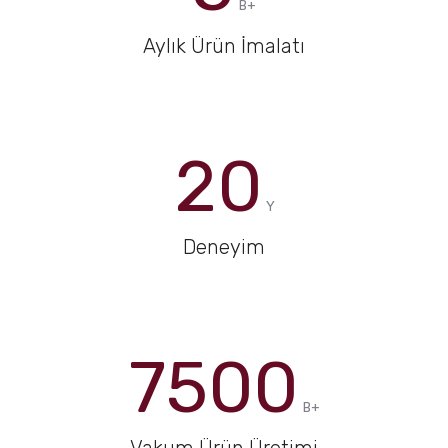
B+
Aylık Ürün İmalatı
20
Y
Deneyim
7500
B+